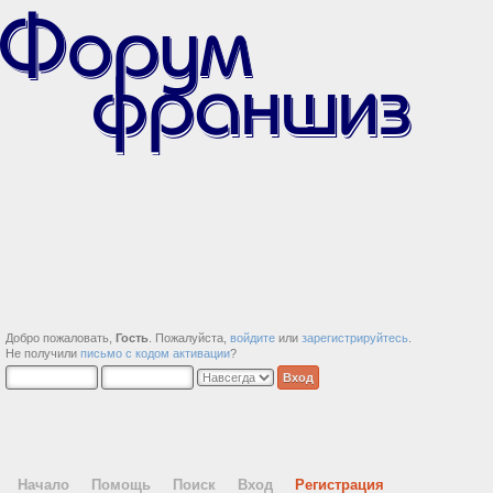
Добро пожаловать,
Гость
. Пожалуйста,
войдите
или
зарегистрируйтесь
.
Не получили
письмо с кодом активации
?
Начало
Помощь
Поиск
Вход
Регистрация