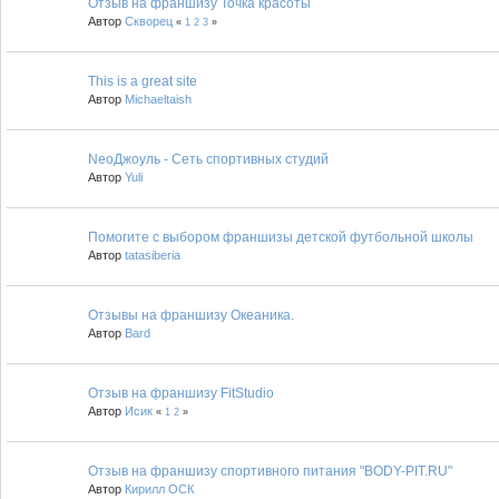
Отзыв на франшизу Точка красоты
Автор
Скворец
«
1
2
3
»
This is a great site
Автор
Michaeltaish
NeoДжоуль - Сеть спортивных студий
Автор
Yuli
Помогите с выбором франшизы детской футбольной школы
Автор
tatasiberia
Отзывы на франшизу Океаника.
Автор
Bard
Отзыв на франшизу FitStudio
Автор
Исик
«
1
2
»
Отзыв на франшизу спортивного питания "BODY-PIT.RU"
Автор
Кирилл ОСК