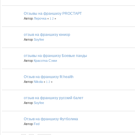
Отзывы на франшизу PROСТАРТ
Автор
Лерочка
«
1
2
»
отзыв на франшизу юниор
Автор
Soyfee
отзывы на франшизу Боевые панды
Автор
Красотка Сэми
Отзыв на франшизу fit health
Автор
Nikola
«
1
2
»
отзыв на франшизу русский балет
Автор
Soyfee
Отзыв на франшизу Футболика
Автор
Fed