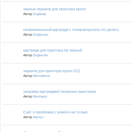
черные чернила для принтера epson
Автор
Duglastju
неоригинальный картридж с тонером kyocera что делать
Автор
Duglasoqo
картридж для принтера hp черный
Автор
Duglasslw
чернила для принтера epson l222
Автор
Merselinsov
заправка картриджей лазерных принтеров
Автор
Marinapyt
Сайт о проблемах с кожей и не только
Автор
adynyx