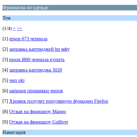
Франшизы по одежде
Тем
(1/4)
>
>>
[1]
epson 673 чернила
[2]
заправка картриджей hp мфу
[3]
epson l800 чернила купить
[4]
заправка картриджа 3020
[5]
чип oki
[6]
samsung прошивки чипов
[7]
Хромик получит популярную функцию Firefox
[8]
Отзыв на франшизу Mango
[9]
Отзыв на франшизу Gulliver
Навигация