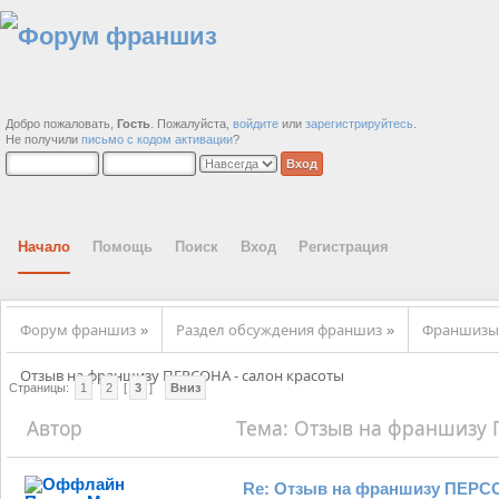
Добро пожаловать,
Гость
. Пожалуйста,
войдите
или
зарегистрируйтесь
.
Не получили
письмо с кодом активации
?
Начало
Помощь
Поиск
Вход
Регистрация
Форум франшиз
Раздел обсуждения франшиз
Франшизы 
»
»
Отзыв на франшизу ПЕРСОНА - салон красоты 
Страницы:
1
2
[
3
]
Вниз
Автор
Тема: Отзыв на франшизу П
Re: Отзыв на франшизу ПЕРСО