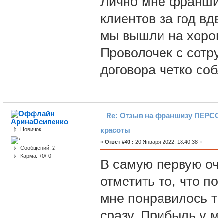
Лично мне франшиз
клиентов за год вд
мы вышли на хоро
Проволочек с сотр
договора четко со
Re: Отзыв на франшизу ПЕРСО
АринаОсипенко
красоты
Новичок
«
Ответ #40 :
20 Января 2022, 18:40:38 »
Сообщений: 2
Карма: +0/-0
В самую первую оч
отметить то, что п
мне понравилось т
сразу. Прибыль у 