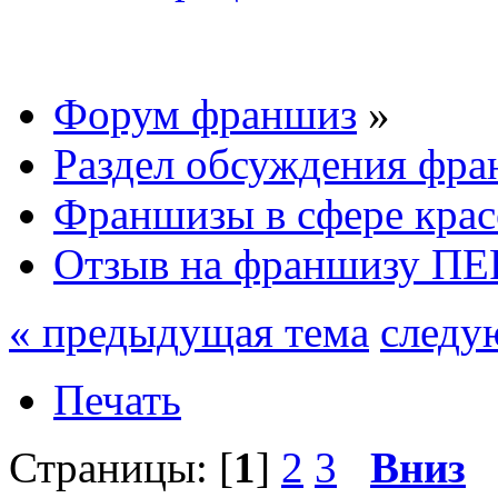
Форум франшиз
»
Раздел обсуждения фр
Франшизы в сфере кра
Отзыв на франшизу ПЕ
« предыдущая тема
следу
Печать
Страницы: [
1
]
2
3
Вниз