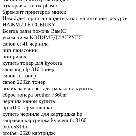
5)заправка xerox phaser
6)ремонт принтеров минск
Нам будет приятно видеть у нас на интернет ресурсе
НАЖМИТЕ ССЫЛКУ
Всегда рады помочь Вам!С
уважением,КОПИМЕДИАГРУПП
canon cl 41 чернила
чип панасоник
чип рикох
купить тонер для kyocera
samsung clp 310 тонер
canon fc тонер
canon 2202n тонер
ролик заряда pcr для panasonic купить
сброс тонера brother 7360nr
чернила канон купить
hp 5100 термопленка
купить чернила для картриджа hp
заправка картриджа kyocera tk 3160
oki c531dn
brother 2520 картридж