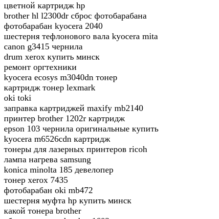
цветной картридж hp
brother hl l2300dr сброс фотобарабана
фотобарабан kyocera 2040
шестерня тефлонового вала kyocera mita
canon g3415 чернила
drum xerox купить минск
ремонт оргтехники
kyocera ecosys m3040dn тонер
картридж тонер lexmark
oki toki
заправка картриджей maxify mb2140
принтер brother 1202r картридж
epson 103 чернила оригинальные купить
kyocera m6526cdn картридж
тонеры для лазерных принтеров ricoh
лампа нагрева samsung
konica minolta 185 девелопер
тонер xerox 7435
фотобарабан oki mb472
шестерня муфта hp купить минск
какой тонера brother