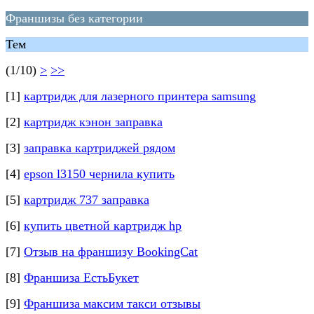
Франшизы без категории
Тем
(1/10)
>
>>
[1]
картридж для лазерного принтера samsung
[2]
картридж кэнон заправка
[3]
заправка картриджей рядом
[4]
epson l3150 чернила купить
[5]
картридж 737 заправка
[6]
купить цветной картридж hp
[7]
Отзыв на франшизу BookingCat
[8]
Франшиза ЕстьБукет
[9]
Франшиза максим такси отзывы