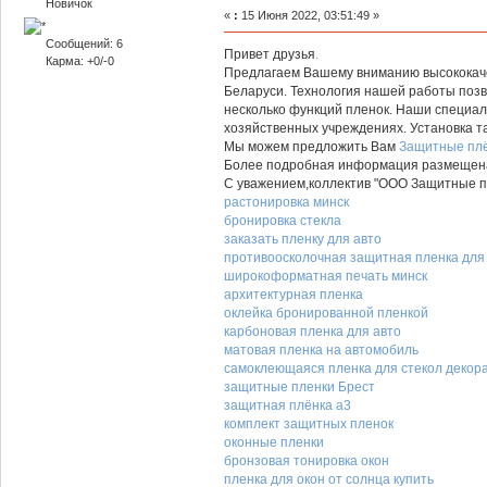
Новичок
«
:
15 Июня 2022, 03:51:49 »
Сообщений: 6
Привет друзья
.
Карма: +0/-0
Предлагаем Вашему вниманию высококаче
Беларуси. Технология нашей работы позво
несколько функций пленок. Наши специал
хозяйственных учреждениях. Установка 
Мы можем предложить Вам
Защитные пл
Более подробная информация размещен
С уважением,коллектив "ООО Защитные п
растонировка минск
бронировка стекла
заказать пленку для авто
противоосколочная защитная пленка для
широкоформатная печать минск
архитектурная пленка
оклейка бронированной пленкой
карбоновая пленка для авто
матовая пленка на автомобиль
самоклеющаяся пленка для стекол декор
защитные пленки Брест
защитная плёнка а3
комплект защитных пленок
оконные пленки
бронзовая тонировка окон
пленка для окон от солнца купить