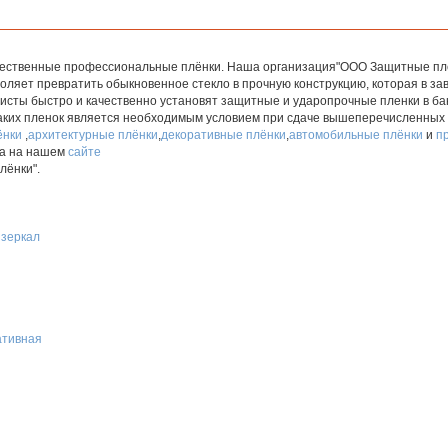
ственные профессиональные плёнки. Наша организация"ООО Защитные плёнк
ляет превратить обыкновенное стекло в прочную конструкцию, которая в зав
исты быстро и качественно установят защитные и ударопрочные пленки в бан
таких пленок является необходимым условием при сдаче вышеперечисленных
ёнки
,
архитектурные плёнки
,
декоративные плёнки
,
автомобильные плёнки
и
п
а на нашем
сайте
лёнки".
 зеркал
ативная