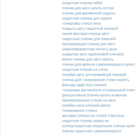
защитная пленка nillkin
пленка для авто купить оптом
пленка для временной защиты
защитная пленка для зеркал
тонировка стекол окна
покрыть авто защитной пленкой
синяя матовая пленка авто
защитные пленки для панелей
бронирующая пленка для авто
широкоформатная печать цена
покрытие авто карбоновой пленкой
винил пленка для авто купить
пленка для мебели самоклеющаяся купить
защитная пленка на стену
оклейка авто антигравийной пленкой
пленка для тонирования стекол купить
фасады мдф под пленкой
тонировка автомобиля атермальной плен
декоративная пленка купить в минске
бронированные стекла на авто
оклейка окон плёнкой минск
тонирование стекол
матовая пленка на стекло Свислочь
защитная пленка нужна ли
солнцезащитная зеркальная пленка купи
пленка защитная самоклеющаяся