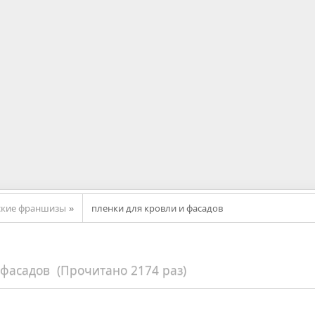
ские франшизы
пленки для кровли и фасадов
»
 фасадов (Прочитано 2174 раз)