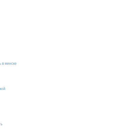
 в минске
кой
ть