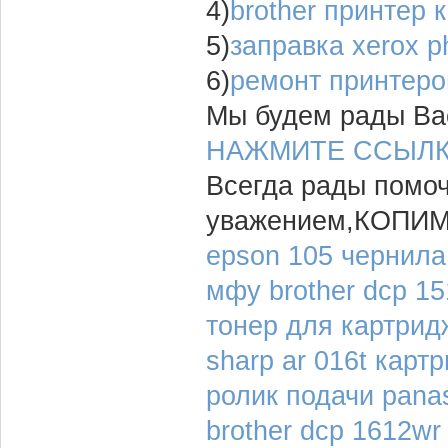
4)
brother принтер 
5)
заправка xerox p
6)
ремонт принтеро
Мы будем рады Вас
НАЖМИТЕ ССЫЛ
Всегда рады помо
уважением,КОПИ
epson 105 чернила
мфу brother dcp 1
тонер для картрид
sharp ar 016t карт
ролик подачи pana
brother dcp 1612wr