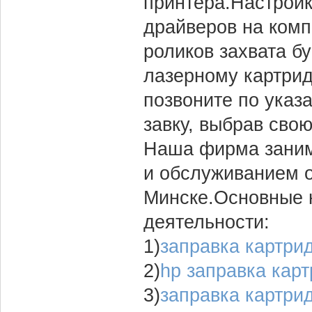
принтера.Настройка
драйверов на комп
роликов захвата б
лазерному картрид
позвоните по указ
завку, выбрав сво
Наша фирма заним
и обслуживанием о
Минске.Основные 
деятельности:
1)
заправка картри
2)
hp заправка кар
3)
заправка картри