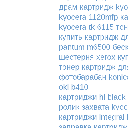
драм картридж kyo
kyocera 1120mfp к
kyocera tk 6115 то
купить картридж дл
pantum m6500 бес
шестерня xerox ку
тонер картридж дл
фотобарабан konica
oki b410
картриджи hi black
ролик захвата kyoc
картриджи integral
заправка картриджа