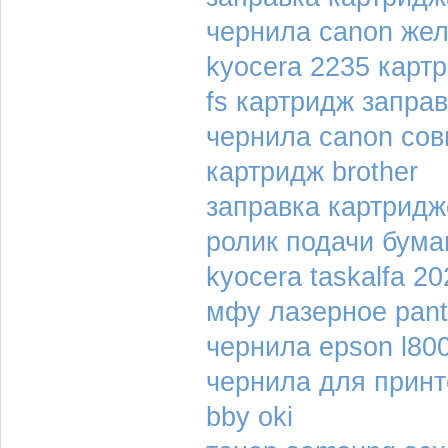
чернила canon же
kyocera 2235 карт
fs картридж запра
чернила canon со
картридж brother
заправка картридж
ролик подачи бума
kyocera taskalfa 2
мфу лазерное pan
чернила epson l80
чернила для принт
bby oki