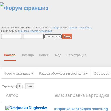
Добро пожаловать,
Гость
. Пожалуйста,
войдите
или
зарегистрируйтесь
.
Не получили
письмо с кодом активации
?
Начало
Помощь
Поиск
Вход
Регистрация
Форум франшиз
Раздел обсуждения франшиз
Образова
»
»
Страницы: [
1
]
Вниз
Автор
Тема: заправка картриджа 
Duglasslw
заправка картриджа samsung