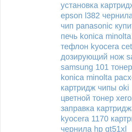
установка картрид
epson l382 чернил
чип panasonic купи
печь konica minolta
тефлон kyocera cet
дозирующий нож s
samsung 101 тоне
konica minolta ра
картридж чипы oki
цветной тонер xero
заправка картридж
kyocera 1170 карт
чернила hp gt51xl