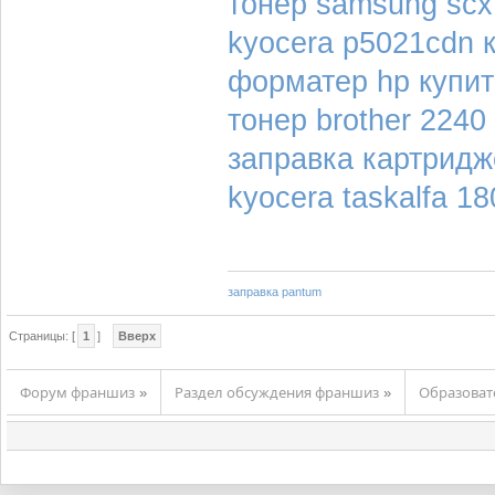
тонер samsung scx
kyocera p5021cdn 
форматер hp купит
тонер brother 2240
заправка картридж
kyocera taskalfa 1
заправка pantum
Страницы: [
1
]
Вверх
Форум франшиз
Раздел обсуждения франшиз
Образова
»
»