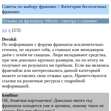
Советы по выбору франшиз > Категория бесполезных
франшиз
Отзывы на франшизу Siberia - свитера с оленями
<<
<
(2/2)
Derzkii
:
По информации с форума франшиза исключительно
сезонна, не окупает себя, а главных или менеджеров
днём с огнём не сыщешь. Люди вкладывают средства,
при чем довольно крупных размеров, но по итогу не
получают ни результата ни прибыли. Если вы являлись
франчайзи или интересовались данной категорией
можете оставлять свои отзывы здесь. Приветствуются
ссылки на различные ресурсы с подробной
информацией.
konfitur
:
Ой, божечки-картошечки! Довольно много гед
франшиза находится уже в архивах, никому такое не
нужно. Что тут обсуждать?