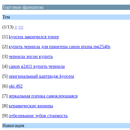
Торговые франшизы
Тем
(1/13)
>
>>
[1]
kyocera закончился тонер
[2]
купить чернила для принтера canon pixma mg2540s
[3]
чернила эпсон купить
[4]
canon g2411 купить чернила
[5]
оригинальный картридж kyocera
[6]
oki 492
[7]
зеркальная пленка самоклеющаяся
[8]
керамические виниры
[9]
отбеливание зубов стоимость
Навигация