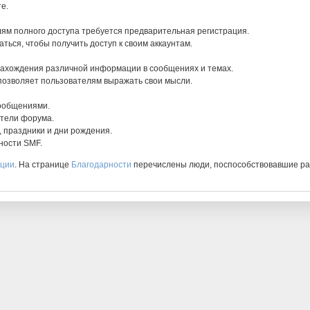
е.
ям полного доступа требуется предварительная регистрация.
ться, чтобы получить доступ к своим аккаунтам.
нахождения различной информации в сообщениях и темах.
 позволяет пользователям выражать свои мысли.
сообщениями.
атели форума.
, праздники и дни рождения.
ности SMF.
ации
. На странице
Благодарности
перечислены люди, поспособствовавшие ра