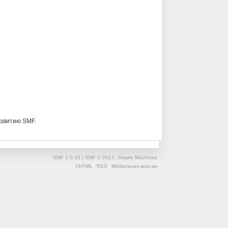
звитию SMF.
SMF 2.0.15
|
SMF © 2017
,
Simple Machines
XHTML
RSS
Мобильная версия