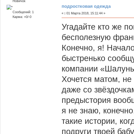
Новичок
подростковая одежда
Сообщений: 1
«
:
01 Марта 2018, 15:11:44 »
Карма: +0/-0
Угадайте кто же п
бесполезную франш
Конечно, я! Начал
быстренько сообщу 
компании «Шалуны»
Хочется матом, не 
даже со звёздочкам
предыстория вообщ
я не знаю, конечно
такие истории, ког
подруги твоей баб