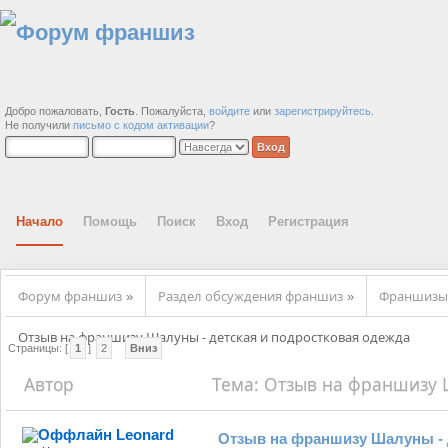
Добро пожаловать,
Гость
. Пожалуйста,
войдите
или
зарегистрируйтесь
.
Не получили
письмо с кодом активации
?
Начало
Помощь
Поиск
Вход
Регистрация
Форум франшиз
Раздел обсуждения франшиз
Франшизы
»
»
Отзыв на франшизу Шалуны - детская и подростковая одежда
Страницы: [
1
]
2
Вниз
Автор
Тема: Отзыв на франшизу Ш
(Прочитано 6874 раз)
Leonard
Отзыв на франшизу Шалуны - 