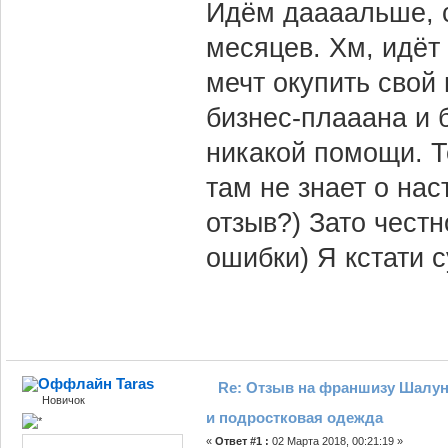
Идём даааальше, с
месяцев. Хм, идёт 
мечт окупить свой
бизнес-плааана и б
никакой помощи. Т
там не знает о на
отзыв?) Зато честн
ошибки) Я кстати 
Taras
Re: Отзыв на франшизу Шалун
Новичок
и подростковая одежда
«
Ответ #1 :
02 Марта 2018, 00:21:19 »