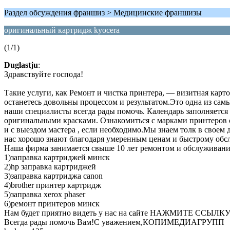
Раздел обсуждения франшиз > Медицинские франшизы
оригинальный картридж kyocera
(1/1)
Duglastju
:
Здравствуйте господа!
Такие услуги, как Ремонт и чистка принтера, — визитная карто
останетесь довольны процессом и результатом.Это одна из са
наши специалисты всегда рады помочь. Календарь заполняется
оригинальными красками. Ознакомиться с марками принтеров с
и с выездом мастера , если необходимо.Мы знаем толк в св
нас хорошо знают благодаря умеренным ценам и быстрому обсл
Наша фирма занимается свыше 10 лет ремонтом и обслуживани
1)заправка картриджей минск
2)hp заправка картриджей
3)заправка картриджа canon
4)brother принтер картридж
5)заправка xerox phaser
6)ремонт принтеров минск
Нам будет приятно видеть у нас на сайте НАЖМИТЕ ССЫЛК
Всегда рады помочь Вам!С уважением,КОПИМЕДИАГРУПП