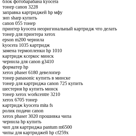
блок фотобарабана kyocera
тонер canon 3228
заправка картриджей hp мфу
зип sharp купить
canon 055 тонер
принтер kyocera неоригинальный картридж что делать
тонер для принтера xerox
epson m200 чернила
kyocera 1035 картридж
замена термопленки hp 1010
картридж ксеркос минск
чернила для canon g3410
форматер hp
xerox phaser 6180 девелопер
тонер panasonic купить в минске
тонер для картриджа canon 725 купить
шестерня hp купить минск
тонер xerox workcentre 3210
xerox 6705 тонер
картридж kyocera mita fs
ролик подачи canon
xerox phaser 3020 прошивка чипа
чернила hp купить
чип для картриджа pantum m6500
чипы для картриджей hp cf259x