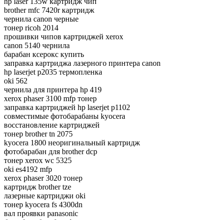
hp laser 135w картридж чип
brother mfc 7420r картридж
чернила canon черные
тонер ricoh 2014
прошивки чипов картриджей xerox
canon 5140 чернила
барабан ксерокс купить
заправка картриджа лазерного принтера canon
hp laserjet p2035 термопленка
oki 562
чернила для принтера hp 419
xerox phaser 3100 mfp тонер
заправка картриджей hp laserjet p1102
совместимые фотобарабаны kyocera
восстановление картриджей
тонер brother tn 2075
kyocera 1800 неоригинальный картридж
фотобарабан для brother dcp
тонер xerox wc 5325
oki es4192 mfp
xerox phaser 3020 тонер
картридж brother tze
лазерные картриджи oki
тонер kyocera fs 4300dn
вал проявки panasonic