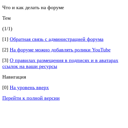
Что и как делать на форуме
Тем
(1/1)
[1]
Обратная связь с администрацией форума
[2]
На форуме можно добавлять ролики YouTube
[3]
О правилах размещения в подписях и в аватарах
ссылок на ваши ресурсы
Навигация
[0]
На уровень вверх
Перейти к полной версии