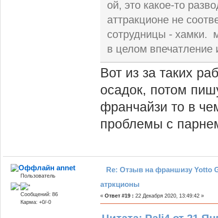
ой, это какое-то разв
аттракционе не соотв
сотрудницы - хамки. 
в целом впечатление 
Вот из за таких ра
осадок, потом пиш
франчайзи то в чем
проблемы с парнем
annet
Re: Отзыв на франшизу Yotto G
Пользователь
атркционы
Сообщений: 86
«
Ответ #19 :
22 Декабря 2020, 13:49:42 »
Карма: +0/-0