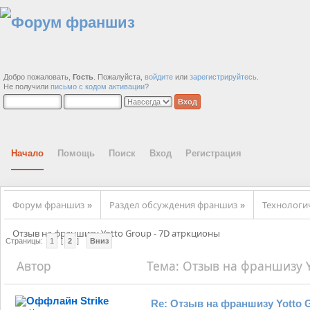
Добро пожаловать,
Гость
. Пожалуйста,
войдите
или
зарегистрируйтесь
.
Не получили
письмо с кодом активации
?
Начало
Помощь
Поиск
Вход
Регистрация
Форум франшиз
Раздел обсуждения франшиз
Технолог
»
»
Отзыв на франшизу Yotto Group - 7D атркционы
Страницы:
1
[
2
]
Вниз
Автор
Тема: Отзыв на франшизу Y
Strike
Re: Отзыв на франшизу Yotto G