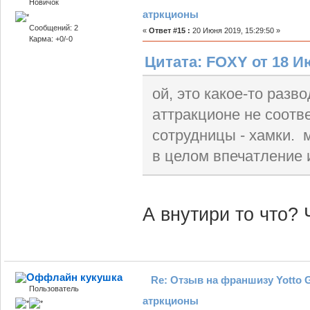
Новичок
атркционы
Сообщений: 2
«
Ответ #15 :
20 Июня 2019, 15:29:50 »
Карма: +0/-0
Цитата: FOXY от 18 Ию
ой, это какое-то разв
аттракционе не соотв
сотрудницы - хамки. 
в целом впечатление 
А внутири то что? 
кукушка
Re: Отзыв на франшизу Yotto G
Пользователь
атркционы