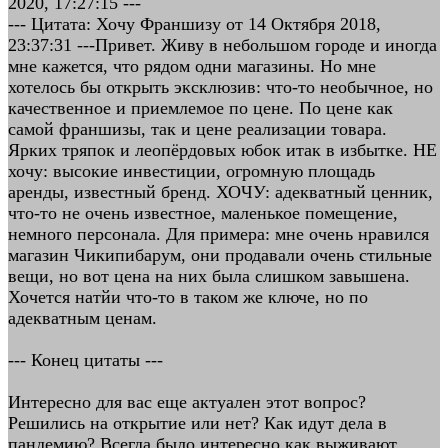
2020, 17:27:15 ---
--- Цитата: Хочу Франшизу от 14 Октября 2018,
23:37:31 ---Привет. Живу в небольшом городе и иногда
мне кажется, что рядом одни магазины. Но мне
хотелось бы открыть эксклюзив: что-то необычное, но
качественное и приемлемое по цене. По цене как
самой франшизы, так и цене реализации товара.
Ярких тряпок и леопёрдовых юбок итак в избытке. НЕ
хочу: высокие инвестиции, огромную площадь
аренды, известный бренд. ХОЧУ: адекватный ценник,
что-то не очень известное, маленькое помещение,
немного персонала. Для примера: мне очень нравился
магазин Чикипибарум, они продавали очень стильные
вещи, но вот цена на них была слишком завышена.
Хочется натйи что-то в таком же ключе, но по
адекватным ценам.
--- Конец цитаты ---
Интересно для вас еще актуален этот вопрос?
Решились на открытие или нет? Как идут дела в
пандемию? Всегда было интересно как выживают