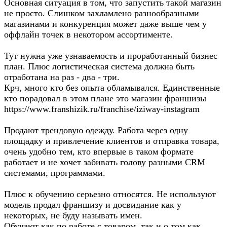
Основная ситуация в том, что запустить такой магазин
не просто. Слишком захламлено разнообразными
магазинами и конкуренция может даже выше чем у
оффлайн точек в некотором ассортименте.
Тут нужна уже узнаваемость и проработанный бизнес
план. Плюс логистическая система должна быть
отработана на раз - два - три.
Крч, много кто без опыта обламывался. Единственные
кто порадовал в этом плане это магазин франшизы
https://www.franshizik.ru/franchise/iziway-instagram
Продают трендовую одежду. Работа через одну
площадку и привлечение клиентов и отправка товара,
очень удобно тем, кто впервые в таком формате
работает и не хочет забивать голову разными CRM
системами, программами.
Плюс к обучению серьезно относятся. Не используют
модель продал франшизу и досвидание как у
некоторых, не буду называть имен.
Обучают как по работе с товаром, так и о том как