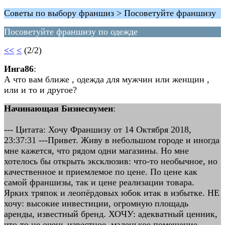
Советы по выбору франшиз > Посоветуйте франшизу
Посоветуйте франшизу по одежде
<<
<
(2/2)
Инга86
:
А что вам ближе , одежда для мужчин или женщин ,
или и то и другое?
Начинающая Бизнесвумен
:
--- Цитата: Хочу Франшизу от 14 Октября 2018,
23:37:31 ---Привет. Живу в небольшом городе и иногда
мне кажется, что рядом одни магазины. Но мне
хотелось бы открыть эксклюзив: что-то необычное, но
качественное и приемлемое по цене. По цене как
самой франшизы, так и цене реализации товара.
Ярких тряпок и леопёрдовых юбок итак в избытке. НЕ
хочу: высокие инвестиции, огромную площадь
аренды, известный бренд. ХОЧУ: адекватный ценник,
что-то не очень известное, маленькое помещение,