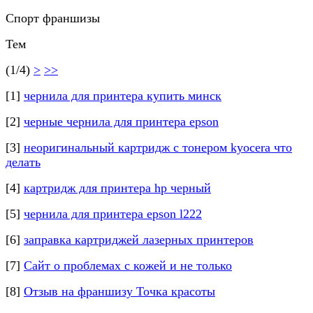
Спорт франшизы
Тем
(1/4)
>
>>
[1]
чернила для принтера купить минск
[2]
черные чернила для принтера epson
[3]
неоригинальный картридж с тонером kyocera что
делать
[4]
картридж для принтера hp черный
[5]
чернила для принтера epson l222
[6]
заправка картриджей лазерных принтеров
[7]
Сайт о проблемах с кожей и не только
[8]
Отзыв на франшизу Точка красоты