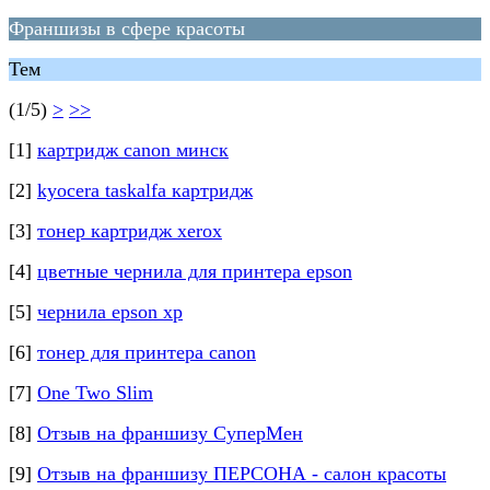
Франшизы в сфере красоты
Тем
(1/5)
>
>>
[1]
картридж canon минск
[2]
kyocera taskalfa картридж
[3]
тонер картридж xerox
[4]
цветные чернила для принтера epson
[5]
чернила epson xp
[6]
тонер для принтера canon
[7]
One Two Slim
[8]
Отзыв на франшизу СуперМен
[9]
Отзыв на франшизу ПЕРСОНА - салон красоты