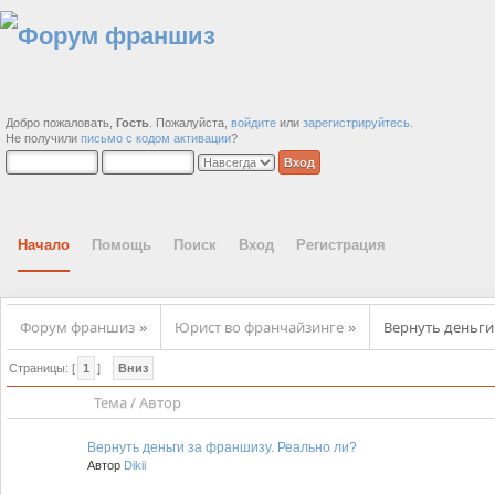
Добро пожаловать,
Гость
. Пожалуйста,
войдите
или
зарегистрируйтесь
.
Не получили
письмо с кодом активации
?
Начало
Помощь
Поиск
Вход
Регистрация
Форум франшиз
Юрист во франчайзинге
Вернуть деньги
»
»
Страницы: [
1
]
Вниз
Тема
/
Автор
Вернуть деньги за франшизу. Реально ли?
Автор
Dikii