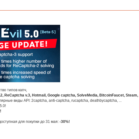
тво типов капч,
2, ReCaptcha v.3, Hotmail, Google captcha, SolveMedia, BitcoinFaucet, Steam,
ые виды API: 2captcha, anti-captcha, rucaptcha, deathbycaptcha, ...
5.0!
!
доступная для покупки до 31 мая:
-30%!