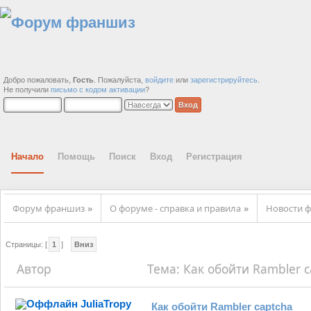
Добро пожаловать,
Гость
. Пожалуйста,
войдите
или
зарегистрируйтесь
.
Не получили
письмо с кодом активации
?
Начало
Помощь
Поиск
Вход
Регистрация
Форум франшиз
О форуме - справка и правила
Новости ф
»
»
Страницы: [
1
]
Вниз
Автор
Тема: Как обойти Rambler c
JuliaTropy
Как обойти Rambler captcha