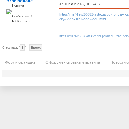
Arnoldduade
«
:
01 Июня 2022, 01:16:41 »
Новичок
https://mir74.ru/20682-avtozavod-honda-v-tai
Сообщений: 1
city-i-brio-ushli-pod-vodu.html
Карма: +0/-0
https://mir74.ru/13948-kleshhi-pokusali-uzhe-bol
Страницы: [
1
]
Вверх
Форум франшиз
О форуме - справка и правила
Новости ф
»
»