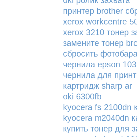
oki ролик захвата
принтер brother сб
xerox workcentre 5
xerox 3210 тонер з
замените тонер bro
сбросить фотобара
чернила epson 103
чернила для принт
картридж sharp ar
oki 6300fb
kyocera fs 2100dn 
kyocera m2040dn к
купить тонер для 