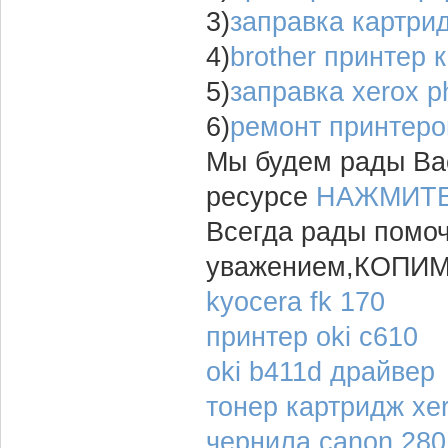
3)
заправка картри
4)
brother принтер 
5)
заправка xerox p
6)
ремонт принтеро
Мы будем рады Вас
ресурсе
НАЖМИТЕ
Всегда рады помо
уважением,КОПИ
kyocera fk 170
принтер oki c610
oki b411d драйвер
тонер картридж xe
чернила canon 280