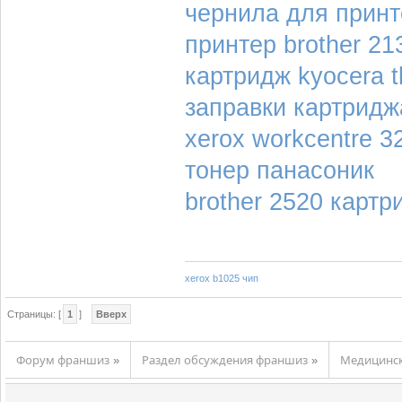
чернила для принт
принтер brother 21
картридж kyocera t
заправки картридж
xerox workcentre 3
тонер панасоник
brother 2520 картр
xerox b1025 чип
Страницы: [
1
]
Вверх
Форум франшиз
Раздел обсуждения франшиз
Медицинс
»
»