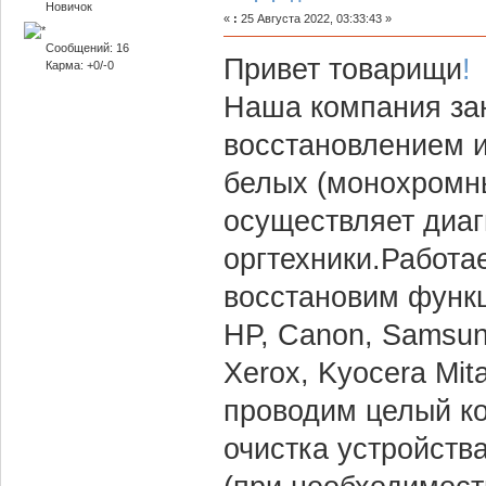
Новичок
«
:
25 Августа 2022, 03:33:43 »
Сообщений: 16
Привет товарищи
!
Карма: +0/-0
Наша компания зан
восстановлением и
белых (монохромны
осуществляет диаг
оргтехники.Работа
восстановим функц
HP, Canon, Samsung
Xerox, Kyocera Mi
проводим целый к
очистка устройств