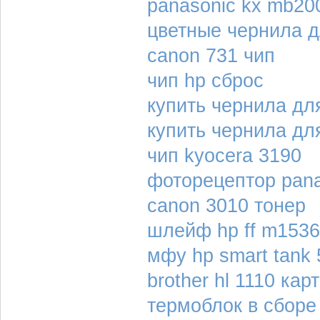
panasonic kx mb20
цветные чернила д
canon 731 чип
чип hp сброс
купить чернила для
купить чернила дл
чип kyocera 3190
фоторецептор pana
canon 3010 тонер
шлейф hp ff m1536
мфу hp smart tank
brother hl 1110 кар
термоблок в сборе