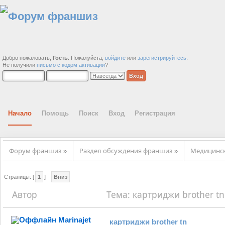
Добро пожаловать,
Гость
. Пожалуйста,
войдите
или
зарегистрируйтесь
.
Не получили
письмо с кодом активации
?
Начало
Помощь
Поиск
Вход
Регистрация
Форум франшиз
Раздел обсуждения франшиз
Медицинс
»
»
Страницы: [
1
]
Вниз
Автор
Тема: картриджи brother tn
Marinajet
картриджи brother tn