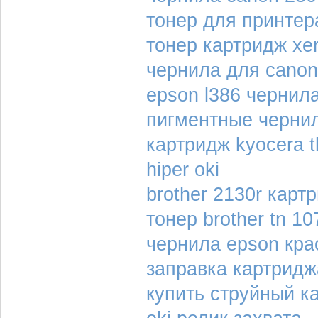
тонер для принтер
тонер картридж xe
чернила для canon
epson l386 чернил
пигментные чернил
картридж kyocera 
hiper oki
brother 2130r карт
тонер brother tn 10
чернила epson кр
заправка картридж
купить струйный к