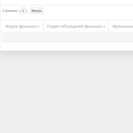
Страницы: [
1
]
Вверх
Форум франшиз
Раздел обсуждения франшиз
Франшизы 
»
»