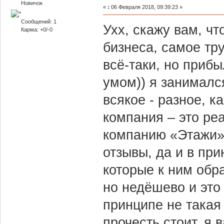
Новичок
«
:
06 Февраля 2018, 09:39:23 »
Сообщений: 1
Ухх, скажу вам, ч
Карма: +0/-0
бизнеса, самое тру
всё-таки, но прибы
умом)) я занималс
всякое - разное, к
компания – это ре
компанию «Этажи»
отзывы, да и в пр
которые к ним обр
но недёшево и это 
принципе не такая
прочесть стоит, я 