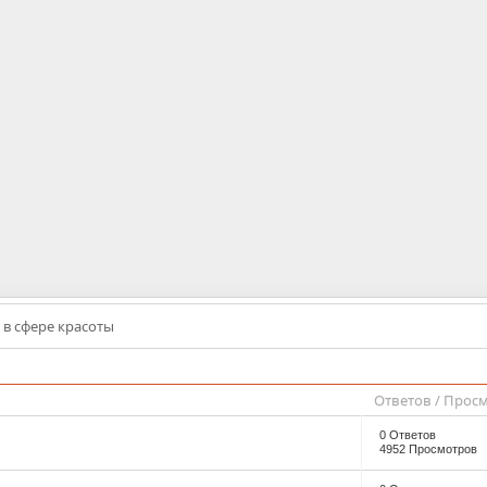
в сфере красоты
Ответов
/
Просм
0 Ответов
4952 Просмотров