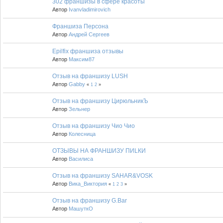
302 франшизы в сфере красоты
Автор
Ivanvladimirovich
Франшиза Персона
Автор
Андрей Сергеев
Epilfix франшиза отзывы
Автор
Максим87
Отзыв на франшизу LUSH
Автор
Gabby
«
1
2
»
Отзыв на франшизу ЦирюльникЪ
Автор
Зельнер
Отзыв на франшизу Чио Чио
Автор
Колесница
ОТЗЫВЫ НА ФРАНШИЗУ ПИLКИ
Автор
Василиса
Отзыв на франшизу SAHAR&VOSK
Автор
Вика_Виктория
«
1
2
3
»
Отзыв на франшизу G.Bar
Автор
МашуткО