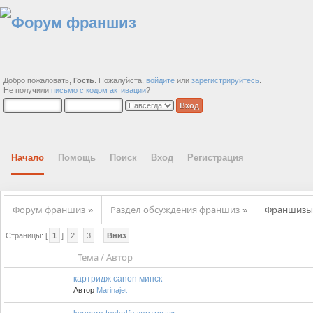
Добро пожаловать,
Гость
. Пожалуйста,
войдите
или
зарегистрируйтесь
.
Не получили
письмо с кодом активации
?
Начало
Помощь
Поиск
Вход
Регистрация
Форум франшиз
Раздел обсуждения франшиз
Франшизы 
»
»
Страницы: [
1
]
2
3
Вниз
Тема
/
Автор
картридж canon минск
Автор
Marinajet