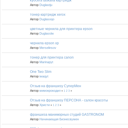
kyocera taskalfa картридж
Автор
Duglastju
тонер картридж xerox
Автор
Duglasoqo
цветные чернила для принтера epson
Автор
Duglasslw
чернила epson xp
Автор
Merselinsov
тонер для принтера canon
Автор
Marinapyt
One Two Slim
Автор
iwaqyt
Отзыв на франшизу СуперМен
Автор
мимокрокодил
«
1
2
3
»
Отзыв на франшизу ПЕРСОНА - салон красоты
Автор
Христи
«
1
2
3
»
франшиза маникюрных студий GASTRONOM
Автор
Начинающая Бизнесвумен