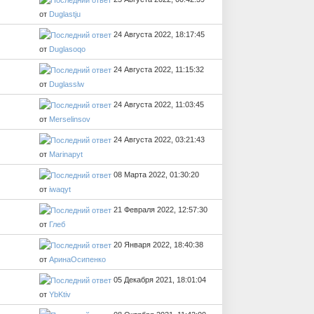
от
Duglastju
24 Августа 2022, 18:17:45
от
Duglasoqo
24 Августа 2022, 11:15:32
от
Duglasslw
24 Августа 2022, 11:03:45
от
Merselinsov
24 Августа 2022, 03:21:43
от
Marinapyt
08 Марта 2022, 01:30:20
от
iwaqyt
21 Февраля 2022, 12:57:30
от
Глеб
20 Января 2022, 18:40:38
от
АринаОсипенко
05 Декабря 2021, 18:01:04
от
YbKtiv