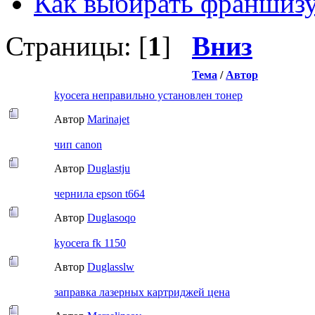
Как выбирать франшизу 
Страницы: [
1
]
Вниз
Тема
/
Автор
kyocera неправильно установлен тонер
Автор
Marinajet
чип canon
Автор
Duglastju
чернила epson t664
Автор
Duglasoqo
kyocera fk 1150
Автор
Duglasslw
заправка лазерных картриджей цена