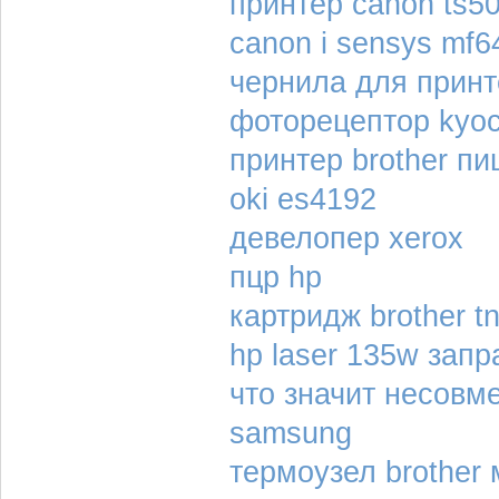
принтер canon ts5
canon i sensys mf
чернила для принт
фоторецептор kyoc
принтер brother п
oki es4192
девелопер xerox
пцр hp
картридж brother t
hp laser 135w зап
что значит несовм
samsung
термоузел brother