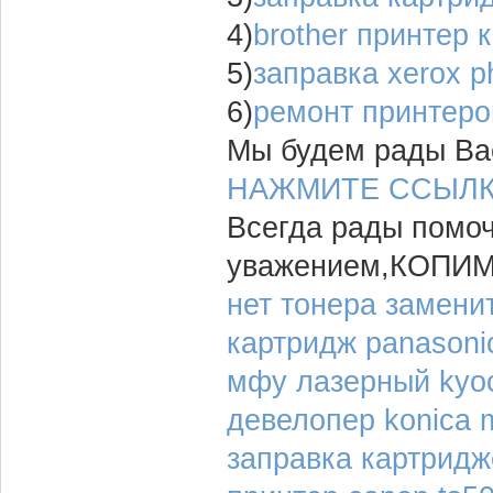
4)
brother принтер 
5)
заправка xerox p
6)
ремонт принтеро
Мы будем рады Вас
НАЖМИТЕ ССЫЛ
Всегда рады помо
уважением,КОПИ
нет тонера замени
картридж panasoni
мфу лазерный kyo
девелопер konica m
заправка картридж