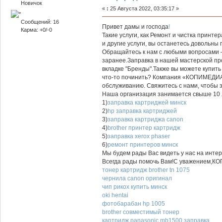
Новичок
«
:
25 Августа 2022, 03:35:17 »
Сообщений: 16
Привет дамы и господа
!
Карма: +0/-0
Такие услуги, как Ремонт и чистка принте
и другие услуги, вы останетесь довольны
Обращайтесь к нам с любыми вопросами 
заранее.Заправка в нашей мастерской пр
вкладке "Бренды".Также вы можете купить
что-то починить? Компания «КОПИМЕДИАГ
обслуживанию. Свяжитесь с нами, чтобы з
Наша организация занимается свыше 10 
1)
заправка картриджей минск
2)
hp заправка картриджей
3)
заправка картриджа canon
4)
brother принтер картридж
5)
заправка xerox phaser
6)
ремонт принтеров минск
Мы будем рады Вас видеть у нас на инте
Всегда рады помочь Вам!С уважением
тонер картридж brother tn 1075
чернила canon оригинал
чип рикох купить минск
oki hentai
фотобарабан hp 1005
brother совместимый тонер
картридж panasonic mb1500 заправка