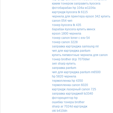
каким тонером заправить kyocera
фотобарабан hp 104a w1104a
картридж kyocera tk 6115
чернила для принтера epson 342 купить
canon 054 чип
тонер kyocera tk 435
барабан kyocera купить минск
epson 1800 чернила
тонер canon toner c exv 54
тонер canon 3228
заправка картриджа samsung ml
чип для картриджа pantum
купить пигментные чернила для canon
тонер brother dcp 7070dwr
зип sharp купить
заправка pantum
чип для картриджа pantum m6500
hp 5820 чернила
термопленка hp 4350
термопленка canon 6020
картридж лазерный canon 725
заправка картриджей ts3340
фоторецептор hp
ошибка тонера brother
sharp ar 7024d картридж
oki b410dn