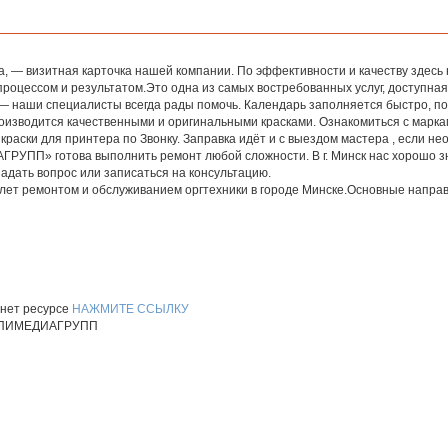
ра, — визитная карточка нашей компании. По эффективности и качеству здесь 
 процессом и результатом.Это одна из самых востребованных услуг, доступна
— наши специалисты всегда рады помочь. Календарь заполняется быстро, п
оизводится качественными и оригинальными красками. Ознакомиться с марка
 краски для принтера по Звонку. Заправка идёт и с выездом мастера , если н
РУПП» готова выполнить ремонт любой сложности. В г. Минск нас хорошо 
адать вопрос или записаться на консультацию.
лет ремонтом и обслуживанием оргтехники в городе Минске.Основные напра
рнет ресурсе
НАЖМИТЕ ССЫЛКУ
,КОПИМЕДИАГРУПП