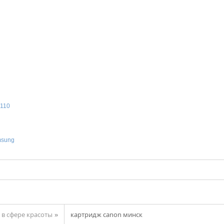
1110
msung
в сфере красоты
картридж canon минск
»