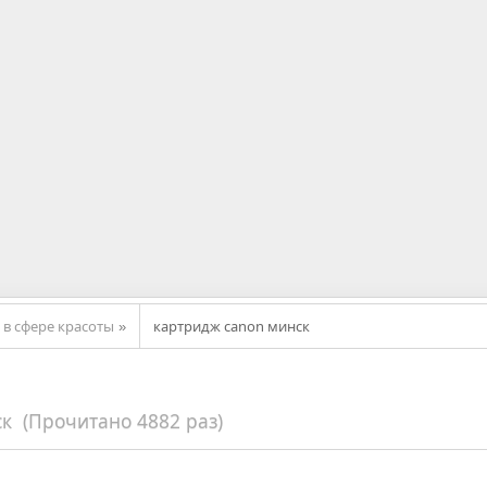
в сфере красоты
картридж canon минск
»
к (Прочитано 4882 раз)