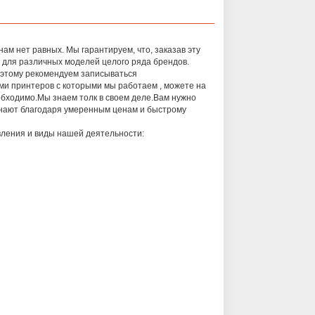
нам нет равных. Мы гарантируем, что, заказав эту
я для различных моделей целого ряда брендов.
оэтому рекомендуем записываться
ми принтеров с которыми мы работаем , можете на
еобходимо.Мы знаем толк в своем деле.Вам нужно
знают благодаря умеренным ценам и быстрому
вления и виды нашей деятельности: