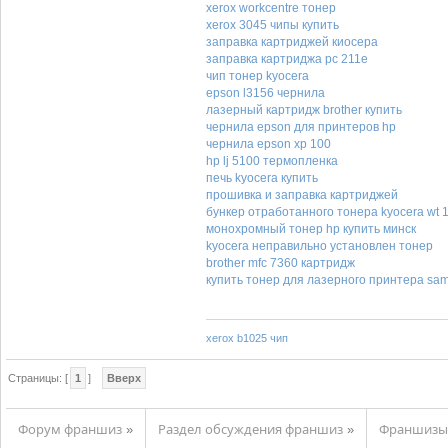
xerox workcentre тонер
xerox 3045 чипы купить
заправка картриджей киосера
заправка картриджа pc 211e
чип тонер kyocera
epson l3156 чернила
лазерный картридж brother купить
чернила epson для принтеров hp
чернила epson xp 100
hp lj 5100 термопленка
печь kyocera купить
прошивка и заправка картриджей
бункер отработанного тонера kyocera wt 
монохромный тонер hp купить минск
kyocera неправильно установлен тонер
brother mfc 7360 картридж
купить тонер для лазерного принтера sa
xerox b1025 чип
Страницы: [
1
]
Вверх
Форум франшиз
Раздел обсуждения франшиз
Франшизы 
»
»