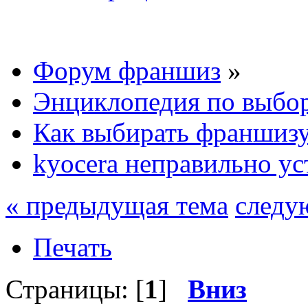
Форум франшиз
»
Энциклопедия по выбо
Как выбирать франшизу 
kyocera неправильно ус
« предыдущая тема
следу
Печать
Страницы: [
1
]
Вниз