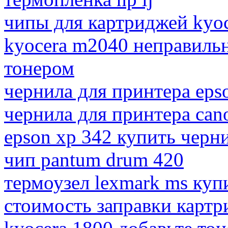
чипы для картриджей kyoc
kyocera m2040 неправильн
тонером
чернила для принтера eps
чернила для принтера can
epson xp 342 купить черн
чип pantum drum 420
термоузел lexmark ms куп
стоимость заправки картр