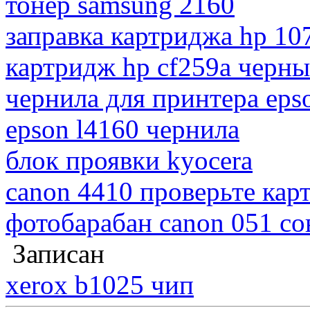
тонер samsung 2160
заправка картриджа hp 10
картридж hp cf259a черн
чернила для принтера eps
epson l4160 чернила
блок проявки kyocera
canon 4410 проверьте кар
фотобарабан canon 051 с
Записан
xerox b1025 чип