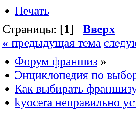
Печать
Страницы: [
1
]
Вверх
« предыдущая тема
следу
Форум франшиз
»
Энциклопедия по выбо
Как выбирать франшизу 
kyocera неправильно ус