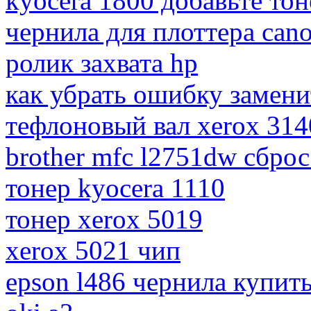
kyocera 1800 добавьте тон
чернила для плоттера can
ролик захвата hp
как убрать ошибку заменит
тефлоновый вал xerox 314
brother mfc l2751dw сброс
тонер kyocera 1110
тонер xerox 5019
xerox 5021 чип
epson l486 чернила купит