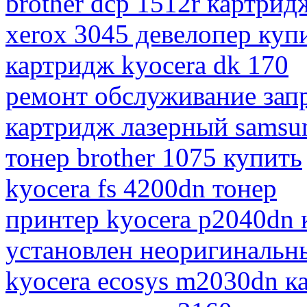
brother dcp 1512r картрид
xerox 3045 девелопер куп
картридж kyocera dk 170
ремонт обслуживание зап
картридж лазерный samsu
тонер brother 1075 купить
kyocera fs 4200dn тонер
принтер kyocera p2040dn
установлен неоригинальн
kyocera ecosys m2030dn к