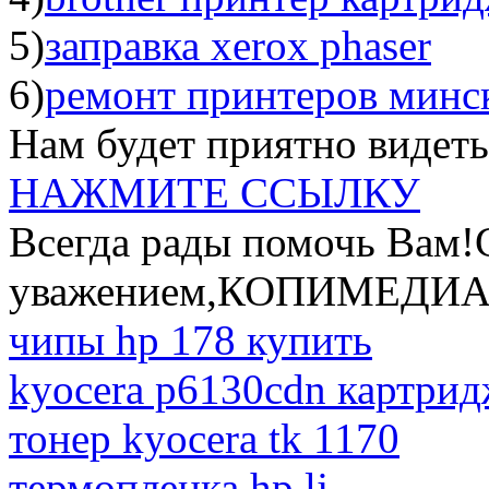
5)
заправка xerox phaser
6)
ремонт принтеров минс
Нам будет приятно видеть
НАЖМИТЕ ССЫЛКУ
Всегда рады помочь Вам!
уважением,КОПИМЕДИ
чипы hp 178 купить
kyocera p6130cdn картри
тонер kyocera tk 1170
термопленка hp lj