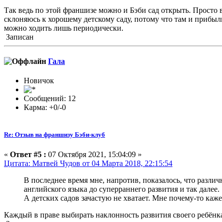
Так ведь по этой франшизе можно и Бэби сад открыть. Просто 
склоняюсь к хорошему детскому саду, потому что там и прибыль
можно ходить лишь периодически.
Записан
Гала
Новичок
Сообщений: 12
Карма: +0/-0
Re: Отзыв на франшизу Бэби-клуб
«
Ответ #5 :
07 Октября 2021, 15:04:09 »
Цитата: Матвей Чудов от 04 Марта 2018, 22:15:54
В последнее время мне, напротив, показалось, что различ
английского языка до суперраннего развития и так далее.
А детских садов зачастую не хватает. Мне почему-то ка
Каждый в праве выбирать наклонность развития своего ребёнка