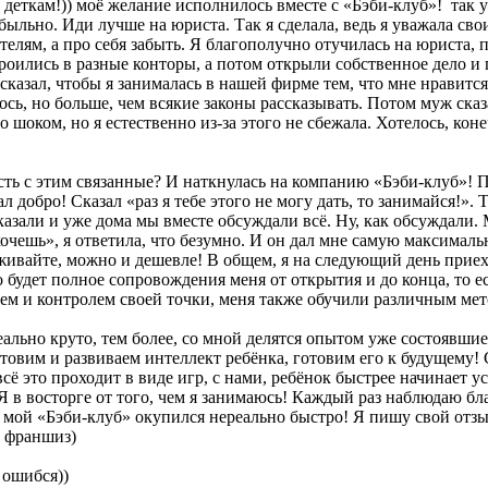
ь деткам!)) моё желание исполнилось вместе с «Бэби-клуб»! так у
быльно. Иди лучше на юриста. Так я сделала, ведь я уважала сво
дителям, а про себя забыть. Я благополучно отучилась на юриста,
оились в разные конторы, а потом открыли собственное дело и п
 сказал, чтобы я занималась в нашей фирме тем, что мне нравится
сь, но больше, чем всякие законы рассказывать. Потом муж сказал
 шоком, но я естественно из-за этого не сбежала. Хотелось, коне
есть с этим связанные? И наткнулась на компанию «Бэби-клуб»!
л добро! Сказал «раз я тебе этого не могу дать, то занимайся!».
казали и уже дома мы вместе обсуждали всё. Ну, как обсуждали. 
«хочешь», я ответила, что безумно. И он дал мне самую максима
еживайте, можно и дешевле! В общем, я на следующий день приех
удет полное сопровождения меня от открытия и до конца, то есть,
ем и контролем своей точки, меня также обучили различным ме
ально круто, тем более, со мной делятся опытом уже состоявши
 готовим и развиваем интеллект ребёнка, готовим его к будущем
всё это проходит в виде игр, с нами, ребёнок быстрее начинает
 Я в восторге от того, чем я занимаюсь! Каждый раз наблюдаю б
 мой «Бэби-клуб» окупился нереально быстро! Я пишу свой отзыв
о франшиз)
а ошибся))