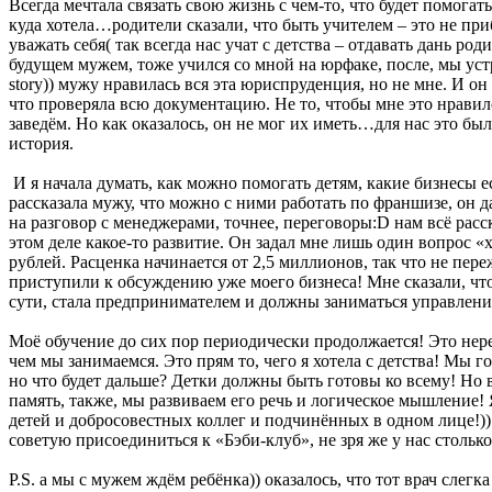
Всегда мечтала связать свою жизнь с чем-то, что будет помогат
куда хотела…родители сказали, что быть учителем – это не при
уважать себя( так всегда нас учат с детства – отдавать дань ро
будущем мужем, тоже учился со мной на юрфаке, после, мы устр
story)) мужу нравилась вся эта юриспруденция, но не мне. И он
что проверяла всю документацию. Не то, чтобы мне это нравило
заведём. Но как оказалось, он не мог их иметь…для нас это было
история.
И я начала думать, как можно помогать детям, какие бизнесы 
рассказала мужу, что можно с ними работать по франшизе, он да
на разговор с менеджерами, точнее, переговоры:D нам всё расс
этом деле какое-то развитие. Он задал мне лишь один вопрос 
рублей. Расценка начинается от 2,5 миллионов, так что не пер
приступили к обсуждению уже моего бизнеса! Мне сказали, что б
сути, стала предпринимателем и должны заниматься управлени
Моё обучение до сих пор периодически продолжается! Это нере
чем мы занимаемся. Это прям то, чего я хотела с детства! Мы
но что будет дальше? Детки должны быть готовы ко всему! Но 
память, также, мы развиваем его речь и логическое мышление!
детей и добросовестных коллег и подчинённых в одном лице!))
советую присоединиться к «Бэби-клуб», не зря же у нас стольк
P.S. а мы с мужем ждём ребёнка)) оказалось, что тот врач слегк