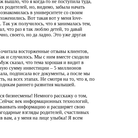
ж вышло, что я когда-то не поступила туда,
их родителей, но, видимо, забыла начать
 познакомилась в университете со своим
оженились. Вот такая вот у меня love-
. Так уж получилось, что я занималась тем,
, что раз я так люблю детей, то давай
чно, своего, но да ладно. Это уже другая
 Почитала восторженные отзывы клиентов,
 Так и случилось. Мы с ним вместе сходили
Муж сказал, что тема хорошая и видит в
льную сумму инвестиции – 5 миллионов
ала, подписала все документы, а после мы
 на всех этапах. Не смотря на то, что я, по
тодикам раннего развития малышей.
еся бизнесмены! Немного расскажу о том,
у! Сейчас век информационных технологий,
 усваивать информацию и расширяет свою
лагодарные взгляды родителей, счастливых
 вам, а у меня на лице улыбка! Я всем