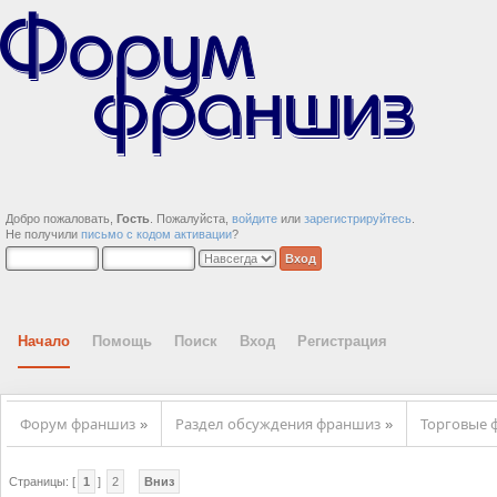
Добро пожаловать,
Гость
. Пожалуйста,
войдите
или
зарегистрируйтесь
.
Не получили
письмо с кодом активации
?
Начало
Помощь
Поиск
Вход
Регистрация
Форум франшиз
Раздел обсуждения франшиз
Торговые
»
»
Страницы: [
1
]
2
Вниз