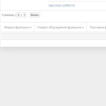
https://clck.ru/36EvTN
Страницы: [
1
]
2
Вверх
Форум франшиз
Раздел обсуждения франшиз
Торговые
»
»